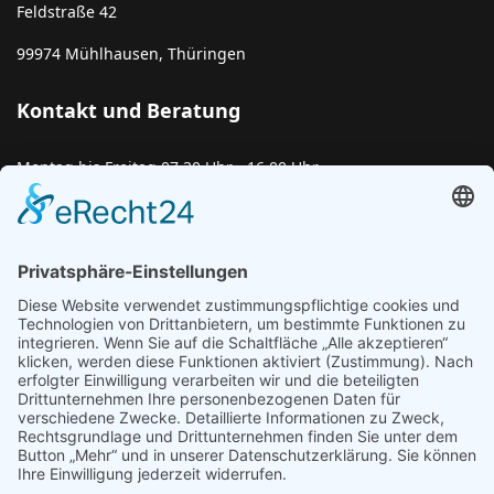
Feldstraße 42
99974
Mühlhausen, Thüringen
Kontakt und Beratung
Montag bis Freitag 07.30 Uhr - 16.00 Uhr
Tel.: 03601 4056932
Email:
beratung@lebensbruecke-ev.de
Anfahrt
Google Route.